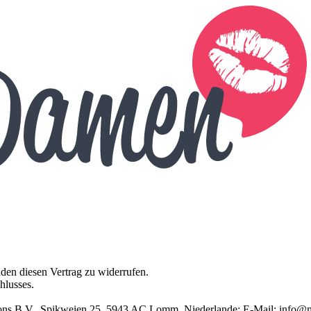
en diesen Vertrag zu widerrufen.
hlusses.
ions B.V., Spikweien 25, 5943 AC Lomm, Niederlande; E-Mail:
info@m