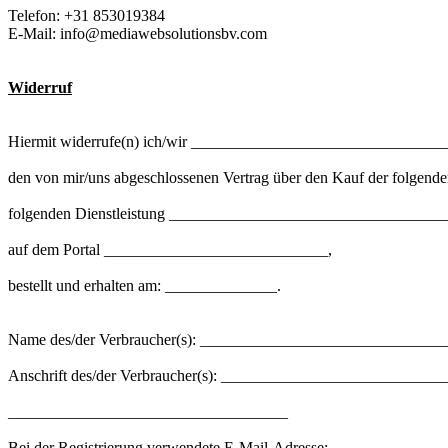
Telefon: +31 853019384
E-Mail:
info@mediawebsolutionsbv.com
Widerruf
Hiermit widerrufe(n) ich/wir _______________________________
den von mir/uns abgeschlossenen Vertrag über den Kauf der folgend
folgenden Dienstleistung ___________________________________
auf dem Portal ____________________________,
bestellt und erhalten am: ______________.
Name des/der Verbraucher(s): ______________________________
Anschrift des/der Verbraucher(s): __________________________
___________________________________
Bei der Registrierung verwendete E-Mail-Adresse: _____________