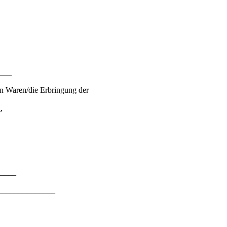
____
en Waren/die Erbringung der
,
_____
________________
_____________