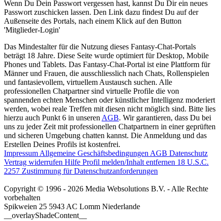
Wenn Du Dein Passwort vergessen hast, kannst Du Dir ein neues
Passwort zuschicken lassen. Den Link dazu findest Du auf der
Außenseite des Portals, nach einem Klick auf den Button
'Mitglieder-Login'
Das Mindestalter für die Nutzung dieses Fantasy-Chat-Portals
beträgt 18 Jahre. Diese Seite wurde optimiert für Desktop, Mobile
Phones und Tablets. Das Fantasy-Chat-Portal ist eine Plattform für
Männer und Frauen, die ausschliesslich nach Chats, Rollenspielen
und fantasievollem, virtuellem Austausch suchen. Alle
professionellen Chatpartner sind virtuelle Profile die von
spannenden echten Menschen oder künstlicher Intelligenz moderiert
werden, wobei reale Treffen mit diesen nicht möglich sind. Bitte lies
hierzu auch Punkt 6 in unseren
AGB
. Wir garantieren, dass Du bei
uns zu jeder Zeit mit professionellen Chatpartnern in einer geprüften
und sicheren Umgebung chatten kannst. Die Anmeldung und das
Erstellen Deines Profils ist kostenfrei.
Impressum
Allgemeine Geschäftsbedingungen
AGB
Datenschutz
Vertrag widerrufen
Hilfe
Profil melden/Inhalt entfernen
18 U.S.C.
2257 Zustimmung für Datenschutzanforderungen
Copyright © 1996 - 2026 Media Websolutions B.V. - Alle Rechte
vorbehalten
Spikweien 25
5943 AC Lomm
Niederlande
__overlayShadeContent__