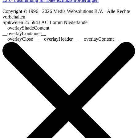
2257 Zustimmung für Datenschutzanforderungen
Copyright © 1996 - 2026 Media Websolutions B.V. - Alle Rechte
vorbehalten
Spikweien 25
5943 AC Lomm
Niederlande
__overlayShadeContent__
__overlayContainer__
__overlayClose__ __overlayHeader__ __overlayContent__